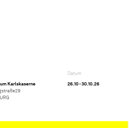
Datum
rum Karlskaserne
26.10 - 30.10.26
gstraße29
BURG