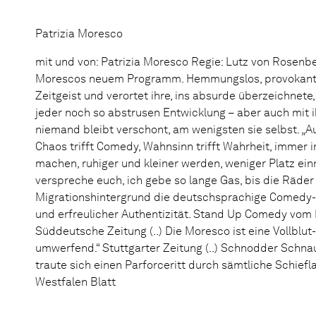
Patrizia Moresco
mit und von: Patrizia Moresco Regie: Lutz von Rosenberg
Morescos neuem Programm. Hemmungslos, provokant u
Zeitgeist und verortet ihre, ins absurde überzeichnete
jeder noch so abstrusen Entwicklung – aber auch mit ih
niemand bleibt verschont, am wenigsten sie selbst. „Au
Chaos trifft Comedy, Wahnsinn trifft Wahrheit, immer 
machen, ruhiger und kleiner werden, weniger Platz einn
verspreche euch, ich gebe so lange Gas, bis die Räder 
Migrationshintergrund die deutschsprachige Comedy-
und erfreulicher Authentizität. Stand Up Comedy vom F
Süddeutsche Zeitung (..) Die Moresco ist eine Vollblu
umwerfend.“ Stuttgarter Zeitung (..) Schnodder Schnau
traute sich einen Parforceritt durch sämtliche Schief
Westfalen Blatt