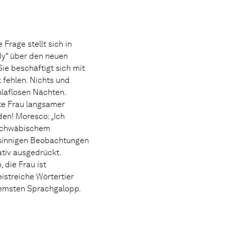
Frage stellt sich in
y“ über den neuen
Sie beschäftigt sich mit
t fehlen. Nichts und
chlaflosen Nächten.
lte Frau langsamer
den! Moresco: „Ich
t schwäbischem
fsinnigen Beobachtungen
ativ ausgedrückt.
 die Frau ist
istreiche Wörtertier
bremsten Sprachgalopp.