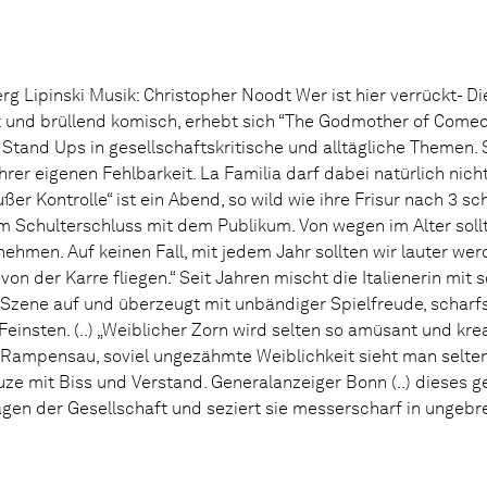
 Lipinski Musik: Christopher Noodt Wer ist hier verrückt- Die 
nd brüllend komisch, erhebt sich “The Godmother of Comed
, Stand Ups in gesellschaftskritische und alltägliche Themen. 
rer eigenen Fehlbarkeit. La Familia darf dabei natürlich nich
ßer Kontrolle“ ist ein Abend, so wild wie ihre Frisur nach 3 s
im Schulterschluss mit dem Publikum. Von wegen im Alter sol
ehmen. Auf keinen Fall, mit jedem Jahr sollten wir lauter wer
von der Karre fliegen.“ Seit Jahren mischt die Italienerin mi
Szene auf und überzeugt mit unbändiger Spielfreude, schar
einsten. (..) „Weiblicher Zorn wird selten so amüsant und kre
t-Rampensau, soviel ungezähmte Weiblichkeit sieht man selten,
ze mit Biss und Verstand. Generalanzeiger Bonn (..) dieses ge
lagen der Gesellschaft und seziert sie messerscharf in unge