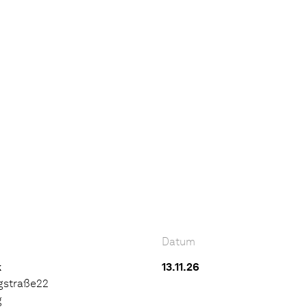
Datum
k
13.11.26
gstraße22
g