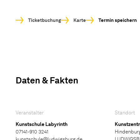
Ticketbuchung
Karte
Termin speichern
Daten & Fakten
Veranstalter
Standort
Kunstschule Labyrinth
Kunstzent
07141-910 3241
Hindenbur
kunstschule@ludwigsburg.de
LUDWIGS