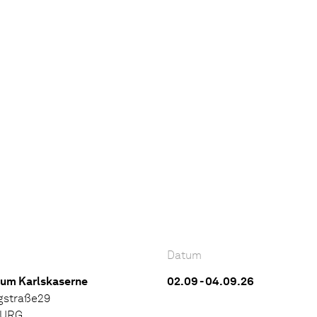
Datum
rum Karlskaserne
02.09 - 04.09.26
gstraße29
BURG