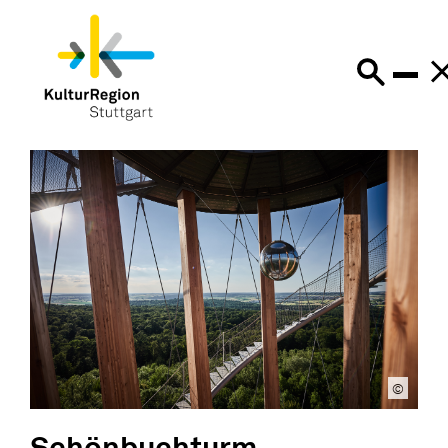
©
Schönbuchturm