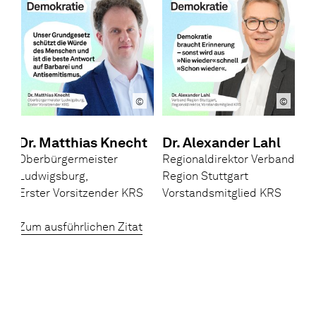
©
©
Dr. Matthias Knecht
Dr. Alexander Lahl
S
Oberbürgermeister
Regionaldirektor Verband
R
Ludwigsburg,
Region Stuttgart
S
Erster Vorsitzender KRS
Vorstandsmitglied KRS
V
Zum ausführlichen Zitat
Z