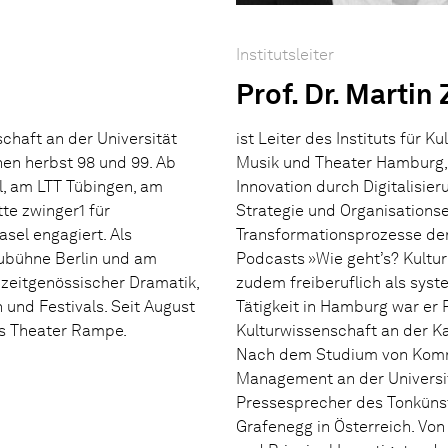
Institutsleiter
Prof. Dr. Martin 
chaft an der Universität
ist Leiter des Instituts für
hen herbst 98 und 99. Ab
Musik und Theater Hamburg, 
l, am LTT Tübingen, am
Innovation durch Digitalisier
te zwinger1 für
Strategie und Organisations
sel engagiert. Als
Transformationsprozesse der
ubühne Berlin und am
Podcasts »Wie geht’s? Kultur 
 zeitgenössischer Dramatik,
zudem freiberuflich als syst
und Festivals. Seit August
Tätigkeit in Hamburg war er
es Theater Rampe.
Kulturwissenschaft an der Kar
Nach dem Studium von Kommu
Management an der Universit
Pressesprecher des Tonkünst
Grafenegg in Österreich. Vo