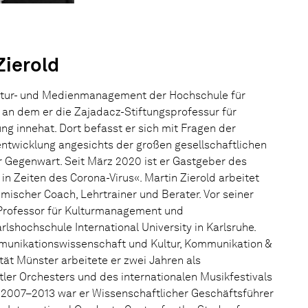
Zierold
 Kultur- und Medienmanagement der Hochschule für
an dem er die Zajadacz-Stiftungsprofessur für
ung innehat. Dort befasst er sich mit Fragen der
entwicklung angesichts der großen gesellschaftlichen
 Gegenwart. Seit März 2020 ist er Gastgeber des
in Zeiten des Corona-Virus«. Martin Zierold arbeitet
emischer Coach, Lehrtrainer und Berater. Vor seiner
 Professor für Kulturmanagement und
lshochschule International University in Karlsruhe.
nikationswissenschaft und Kultur, Kommunikation &
ät Münster arbeitete er zwei Jahren als
ler Orchesters und des internationalen Musikfestivals
n 2007–2013 war er Wissenschaftlicher Geschäftsführer