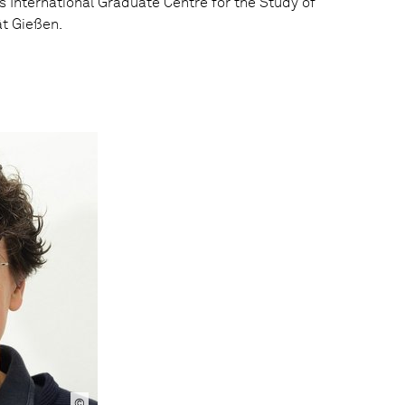
s International Graduate Centre for the Study of
ät Gießen.
©