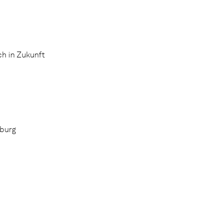
h in Zukunft
mburg