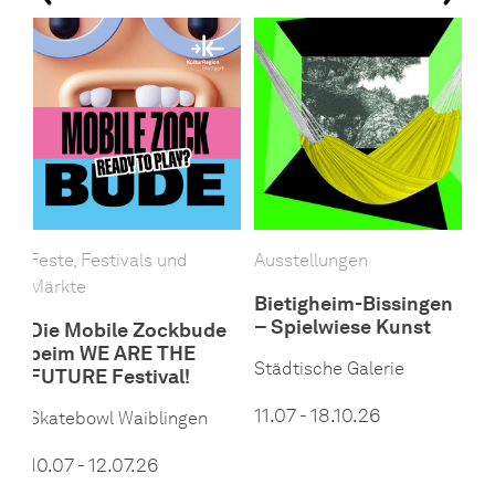
Feste, Festivals und
Ausstellungen
F
Märkte
M
Bietigheim-Bissingen
– Spielwiese Kunst
Die Mobile Zockbude
S
beim WE ARE THE
E
Städtische Galerie
FUTURE Festival!
K
11.07 - 18.10.26
Skatebowl Waiblingen
1
10.07 - 12.07.26