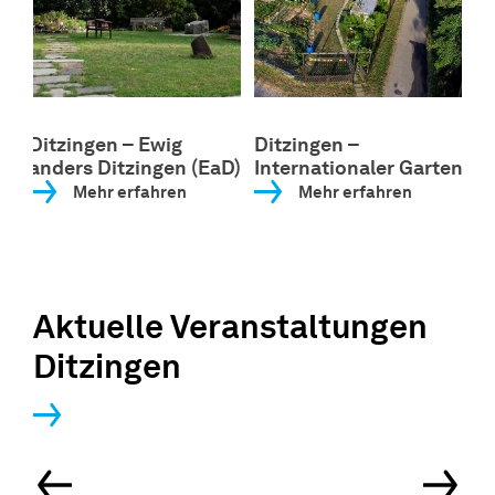
Ditzingen – Ewig
Ditzingen –
D
anders Ditzingen (EaD)
Internationaler Garten
K
Mehr erfahren
Mehr erfahren
Aktuelle Veranstaltungen
Ditzingen