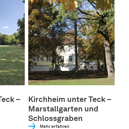
Teck –
Kirchheim unter Teck –
Ki
Marstallgarten und
Sc
Schlossgraben
Mehr erfahren