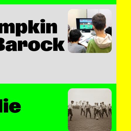
umpkin
 Barock
die