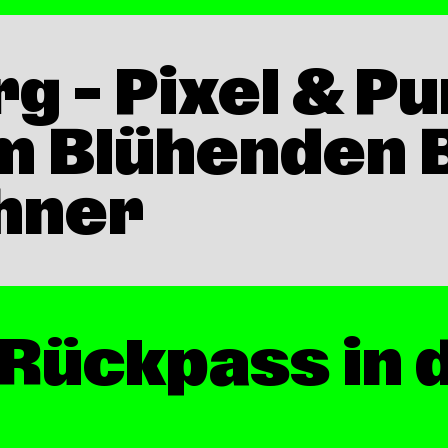
g – Pixel & P
 im Blühenden
ühner
 Rückpass in 