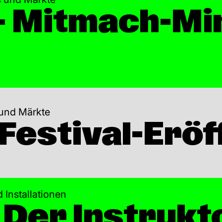
– Mitmach-Min
 und Märkte
 Festival-Erö
 Installationen
Der Instrukto