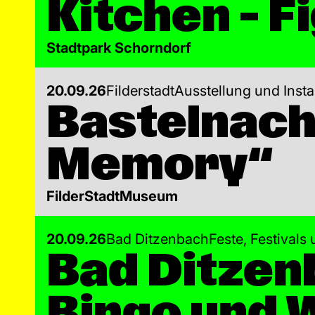
Kitchen – 
Stadtpark Schorndorf
20.09.26
Filderstadt
Ausstellung und Insta
Bastelnach
Memory“
FilderStadtMuseum
20.09.26
Bad Ditzenbach
Feste, Festivals
Bad Ditzenb
Bingo und 