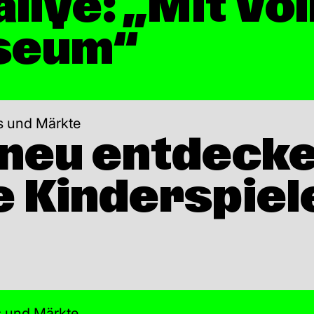
lye: „Mit Vol
seum“
ls und Märkte
e neu entdeck
e Kinderspiel
ls und Märkte