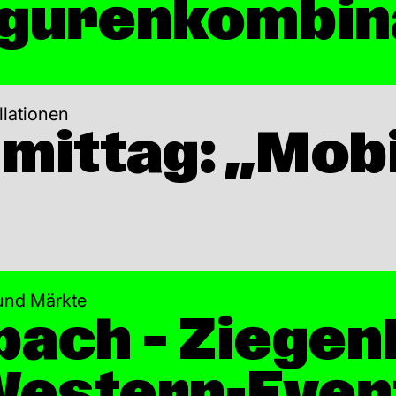
Figurenkombin
llationen
mittag: „Mobi
 und Märkte
ach – Ziegen
Western-Even