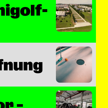
igolf-
ffnung
r –