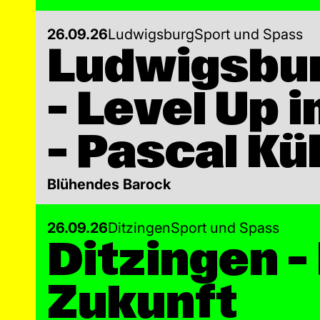
26.09.26
Ludwigsburg
Sport und Spass
Ludwigsbur
– Level Up
– Pascal K
Blühendes Barock
26.09.26
Ditzingen
Sport und Spass
Ditzingen –
Zukunft