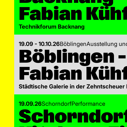
Fabian Küh
Technikforum Backnang
19.09 - 10.10.26
Böblingen
Ausstellung und
Böblingen –
Fabian Küh
Städtische Galerie in der Zehntscheuer
19.09.26
Schorndorf
Performance
Schorndorf