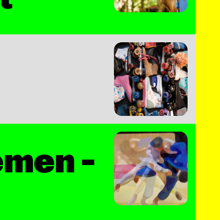
emen –