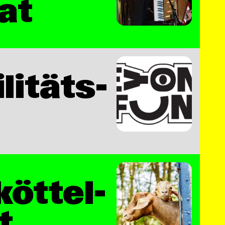
at
litäts-
köttel-
t