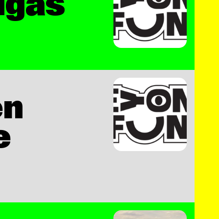
lgas
en
e