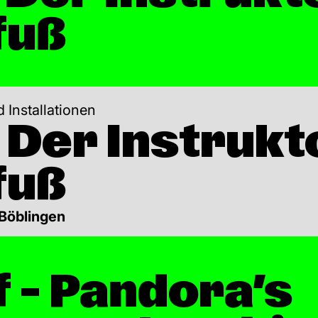
fuß
 Installationen
 Der Instrukt
fuß
 Böblingen
 – Pandora’s