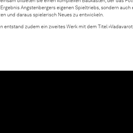
insam bildeten sie einen komplexen Baukasten, der das Pote
 Ergebnis Angstenbergers eigenen Spieltriebs, sondern auch e
en und daraus spielerisch Neues zu entwickeln.
en entstand zudem ein zweites Werk mit dem Titel »Vadavarot