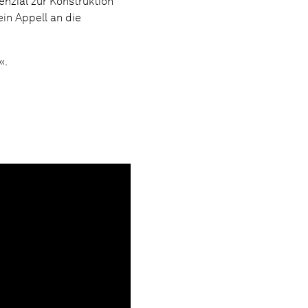
nzial zur Konstruktion
in Appell an die
«.