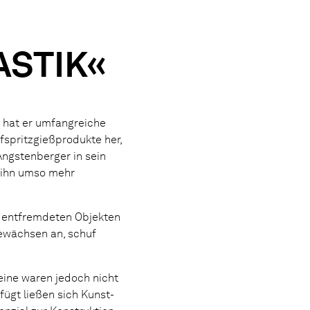
ASTIK«
« hat er umfangreiche
spritzgießprodukte her,
Angstenberger in sein
m ihn umso mehr
xt entfremdeten Objekten
Gewächsen an, schuf
eine waren jedoch nicht
ügt ließen sich Kunst-