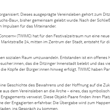
 organisiert. Dieses ausgeprägte Vereinsleben gehört zum Ditz
Fuchs-Bau«, bisher gemeinsam gelebt wurde. Nach der Schlie
 Impulsen für das Miteinander.
 Concern« (TWIMC) hat für den Festivalzeitraum nun eine neu
 Marktstraße 24, mitten im Zentrum der Stadt, entsteht für d
en sozialen Raum umzuwandeln. Entstanden ist ein offenes H
esucher:innen, das die Ditzinger Innenstadt belebt und das vi
 die Köpfe der Bürger:innen hinweg erfolgt. TWIMC haben Par
eine Geschichte des Bewahrens und der Hoffnung auf die Zuku
e aus dem Vereinsleben an die Arche – eines, das symbolisch
n Engagements verweist. Diese Objekt-Paare finden ihren Plat
ume der Engagierten erfahrbar. Die Übergabe wird zum Happen
geladen, ins Gespräch zu kommen.