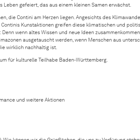
s Leben gefeiert, das aus einem kleinen Samen erwächst.
en, die Contini am Herzen liegen. Angesichts des Klimawandel
Continis Kunstaktionen greifen diese klimatischen und poli
ben: Denn wenn altes Wissen und neue Ideen zusammenkomme
Klimazonen ausgetauscht werden, wenn Menschen aus untersc
wirklich nachhaltig ist.
m für kulturelle Teilhabe Baden-Württemberg.
ormance und weitere Aktionen
d: Wie können wir die Grünflächen, die uns zu Verfügung stehe