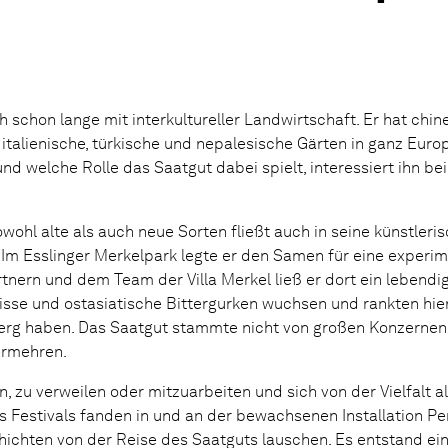
ch schon lange mit interkultureller Landwirtschaft. Er hat chi
talienische, türkische und nepalesische Gärten in ganz Euro
 welche Rolle das Saatgut dabei spielt, interessiert ihn bei
l alte als auch neue Sorten fließt auch in seine künstlerisc
 Im Esslinger Merkelpark legte er den Samen für eine experi
tnern und dem Team der Villa Merkel ließ er dort ein lebend
rbisse und ostasiatische Bittergurken wuchsen und rankten hi
erg haben. Das Saatgut stammte nicht von großen Konzernen
ermehren.
 zu verweilen oder mitzuarbeiten und sich von der Vielfalt a
s Festivals fanden in und an der bewachsenen Installation P
hichten von der Reise des Saatguts lauschen. Es entstand ei