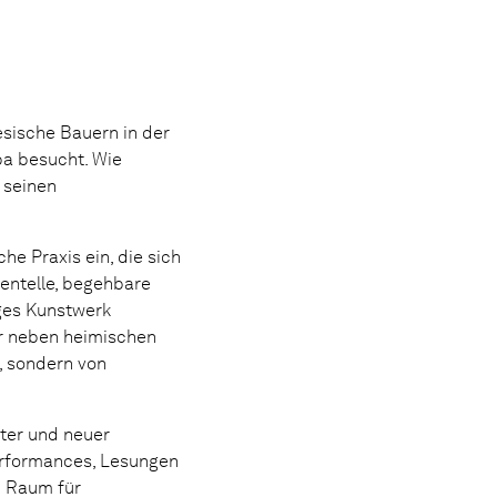
nesische Bauern in der
pa besucht. Wie
 seinen
he Praxis ein, die sich
mentelle, begehbare
iges Kunstwerk
er neben heimischen
, sondern von
lter und neuer
erformances, Lesungen
n Raum für