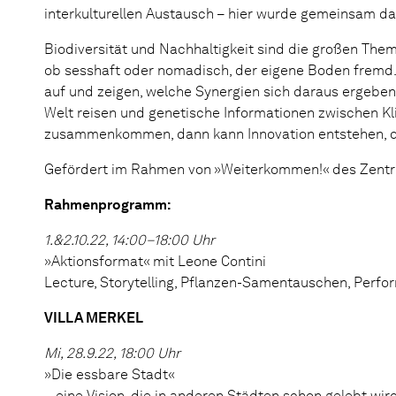
interkulturellen Austausch – hier wurde gemeinsam da
Biodiversität und Nachhaltigkeit sind die großen Them
ob sesshaft oder nomadisch, der eigene Boden fremd. 
auf und zeigen, welche Synergien sich daraus erge
Welt reisen und genetische Informationen zwischen 
zusammenkommen, dann kann Innovation entstehen, die 
Gefördert im Rahmen von »Weiterkommen!« des Zentru
Rahmenprogramm:
1.&2.10.22, 14:00–18:00 Uhr
»Aktionsformat« mit Leone Contini
Lecture, Storytelling, Pflanzen-Samentauschen, Perf
VILLA MERKEL
Mi, 28.9.22, 18:00 Uhr
»Die essbare Stadt«
– eine Vision, die in anderen Städten schon gelebt wir