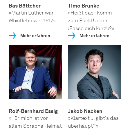
Bas Böttcher
Timo Brunke
»Martin Luther war
»Heißt das: ›Komm
Whistleblower 1517«
zum Punkt!‹ oder
›Fasse dich kurz!‹?«
Mehr erfahren
Mehr erfahren
Rolf-Bernhard Essig
Jakob Nacken
»Für mich ist vor
»Klartext ... gibt's das
allem Sprache Heimat
überhaupt?«