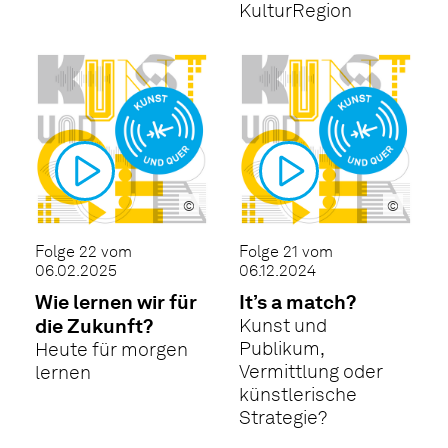
KulturRegion
©
©
Folge 22 vom
Folge 21 vom
06.02.2025
06.12.2024
Wie lernen wir für
It’s a match?
die Zukunft?
Kunst und
Publikum,
Heute für morgen
Vermittlung oder
lernen
künstlerische
Strategie?