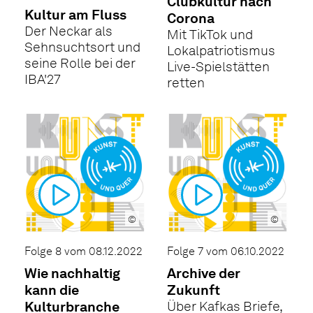
Clubkultur nach
Kultur am Fluss
Corona
Der Neckar als
Mit TikTok und
Sehnsuchtsort und
Lokalpatriotismus
seine Rolle bei der
Live-Spielstätten
IBA'27
retten
©
©
Folge 8 vom 08.12.2022
Folge 7 vom 06.10.2022
Wie nachhaltig
Archive der
kann die
Zukunft
Kulturbranche
Über Kafkas Briefe,