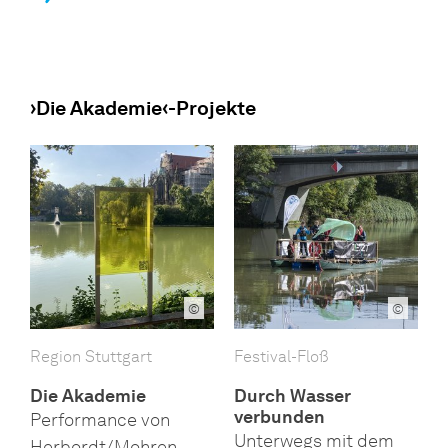
›Die Akademie‹-Projekte
©
©
Region Stuttgart
Festival-Floß
Die Akademie
Durch Wasser
verbunden
Performance von
Unterwegs mit dem
Herbordt/Mohren