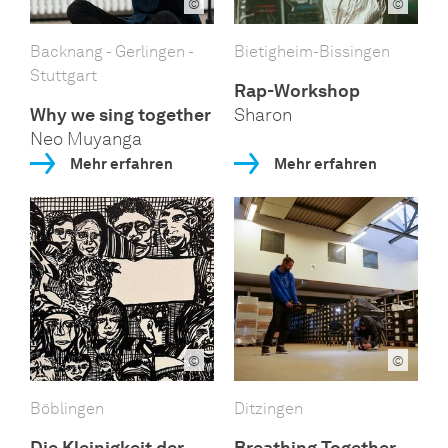
©
©
Backnang - Gerlingen -
Bietigheim-Bissingen
Stuttgart
Rap-Workshop
Why we sing together
Sharon
Neo Muyanga
Mehr erfahren
Mehr erfahren
©
©
Böblingen
Ditzingen
Die Kleinigkeit der
Breathing Together