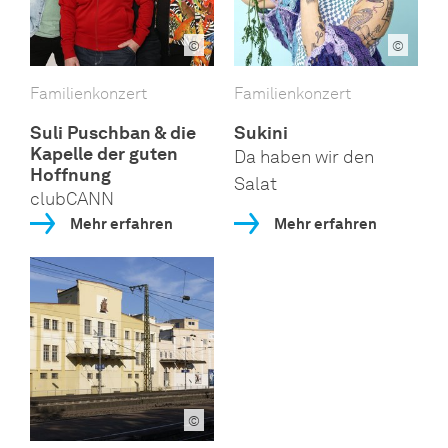
©
©
Familienkonzert
Familienkonzert
Suli Puschban & die
Sukini
Kapelle der guten
Da haben wir den
Hoffnung
Salat
clubCANN
Mehr erfahren
Mehr erfahren
©