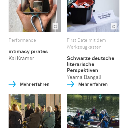
©
©
Performance
First Date mit dem
Werkzeugkasten
intimacy pirates
Kai Krämer
Schwarze deutsche
literarische
Perspektiven
Yeama Bangali
Mehr erfahren
Mehr erfahren