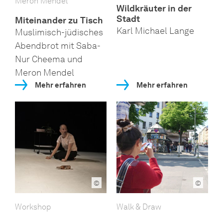
Meron Mendel
Wildkräuter in der
Stadt
Miteinander zu Tisch
Karl Michael Lange
Muslimisch-jüdisches
Abendbrot mit Saba-
Nur Cheema und
Meron Mendel
Mehr erfahren
Mehr erfahren
©
©
Workshop
Walk & Draw